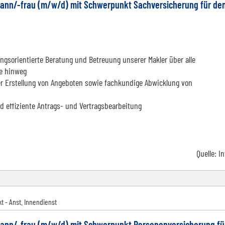
ann/-frau (m/w/d) mit Schwerpunkt Sachversicherung für de
gsorientierte Beratung und Betreuung unserer Makler über alle
e hinweg
r Erstellung von Angeboten sowie fachkundige Abwicklung von
d effiziente Antrags- und Vertragsbearbeitung
Quelle:
I
t - Anst. Innendienst
ann/-frau (m/w/d) mit Schwerpunkt Personenversicherung fü