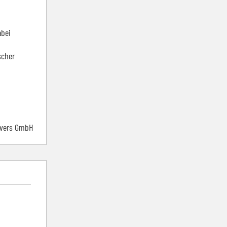
abei
scher
nvers GmbH