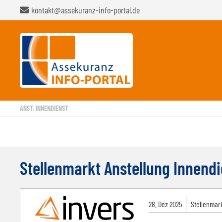
kontakt@assekuranz-info-portal.de
E-
Pflichtfeld
Mail-
Adresse
ANST. INNENDIENST
Stellenmarkt Anstellung Innendi
28.
Dez
2025
Stellenmark