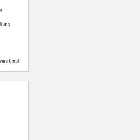
en
itung
nvers GmbH