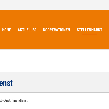
HOME
AKTUELLES
KOOPERATIONEN
STELLENMARKT
enst
t - Anst. Innendienst