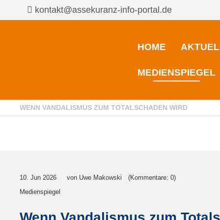
kontakt@assekuranz-info-portal.de
HOME
AKTUEL
MEDIENSPIEGEL
WENN VANDALISMUS ZUM TOTALSCHADEN WIRD
10.
Jun
2026
von Uwe Makowski
(Kommentare: 0)
Medienspiegel
Wenn Vandalismus zum Totals
©