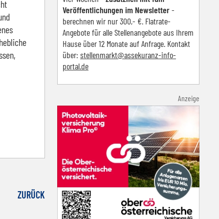
cht
Veröffentlichungen im Newsletter
-
und
berechnen wir nur 300,- €. Flatrate-
enes
Angebote für alle Stellenangebote aus Ihrem
hebliche
Hause über 12 Monate auf Anfrage. Kontakt
ssen,
über:
s
tellenmarkt@assekuranz-info-
portal.de
Anzeige
ZURÜCK