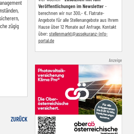
nmanagement
Veröffentlichungen im Newsletter
-
nständen,
berechnen wir nur 300,- €. Flatrate-
sicherern,
Angebote für alle Stellenangebote aus Ihrem
üche zügig
Hause über 12 Monate auf Anfrage. Kontakt
über:
s
tellenmarkt@assekuranz-info-
portal.de
Anzeige
ZURÜCK