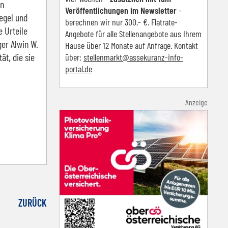
en
Veröffentlichungen im Newsletter
-
iegel und
berechnen wir nur 300,- €. Flatrate-
e Urteile
Angebote für alle Stellenangebote aus Ihrem
er Alwin W.
Hause über 12 Monate auf Anfrage. Kontakt
ät, die sie
über:
s
tellenmarkt@assekuranz-info-
portal.de
Anzeige
ZURÜCK