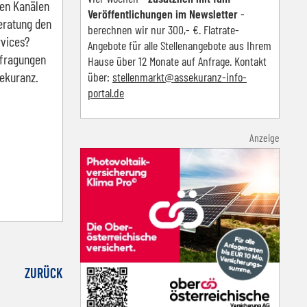
hen Kanälen
Veröffentlichungen im Newsletter
-
eratung den
berechnen wir nur 300,- €. Flatrate-
rvices?
Angebote für alle Stellenangebote aus Ihrem
efragungen
Hause über 12 Monate auf Anfrage. Kontakt
ekuranz.
über:
s
tellenmarkt@assekuranz-info-
portal.de
Anzeige
ZURÜCK