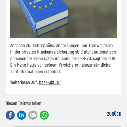
An­ga­ben zu Bei­trags­hö­he, An­pas­sun­gen und Ta­rif­wech­seln
in der pri­va­ten Kran­ken­ver­si­che­rung sind nicht au­to­ma­tisch
per­so­nen­be­zo­ge­ne Daten im Sinne der DS-GVO, sagt der BGH.
Ein Mann hatte von sei­nem Ver­si­che­rer na­he­zu sämt­li­che
Ta­ri­f­in­for­ma­tio­nen ge­for­dert.
Weiterlesen auf:
beck-aktuell
Diesen Beitrag teilen:
Facebook
LinkedIn
E-mail
WhatsApp
ZURÜCK