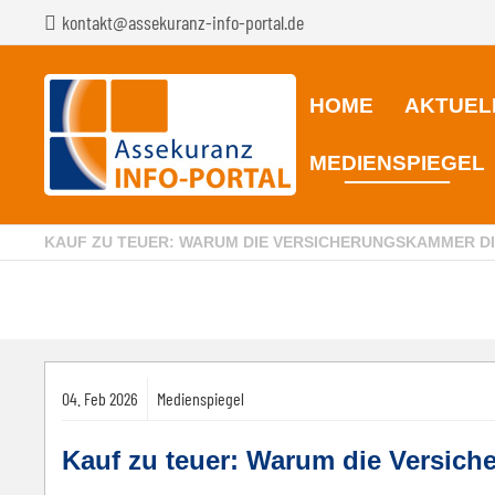
kontakt@assekuranz-info-portal.de
HOME
AKTUEL
MEDIENSPIEGEL
KAUF ZU TEUER: WARUM DIE VERSICHERUNGSKAMMER DIE
04.
Feb
2026
Medienspiegel
Kauf zu teuer: Warum die Versich