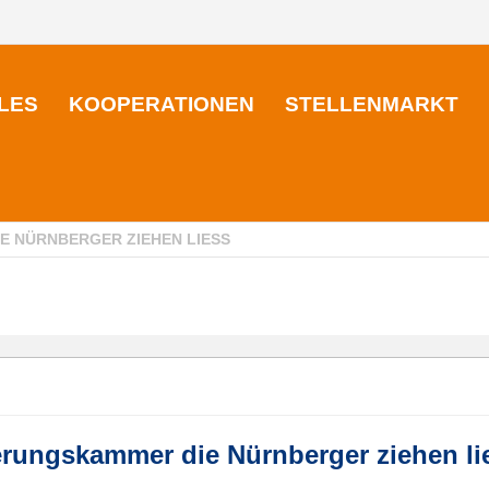
LES
KOOPERATIONEN
STELLENMARKT
 NÜRNBERGER ZIEHEN LIESS
erungskammer die Nürnberger ziehen li