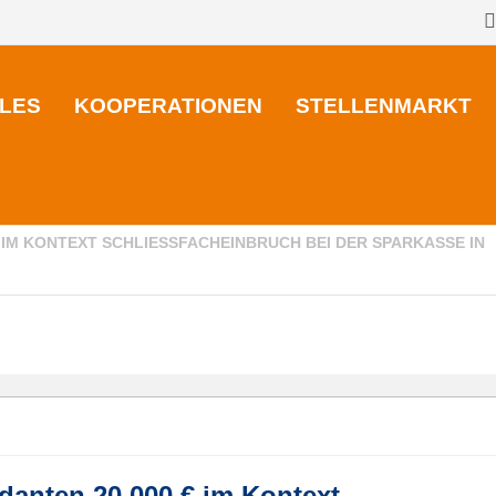
LES
KOOPERATIONEN
STELLENMARKT
M KONTEXT SCHLIESSFACHEINBRUCH BEI DER SPARKASSE IN G
danten 20.000 € im Kontext