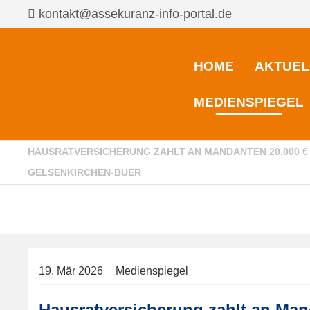
kontakt@assekuranz-info-portal.de
HOME
AKTUEL
MEDIENSPIEGEL
HAUSRATVERSICHERUNG ZAHLT AN MANDANTEN 20.000 € I
ELSENKIRCHEN-BUER
19.
Mär
2026
Medienspiegel
Hausratversicherung zahlt an Man