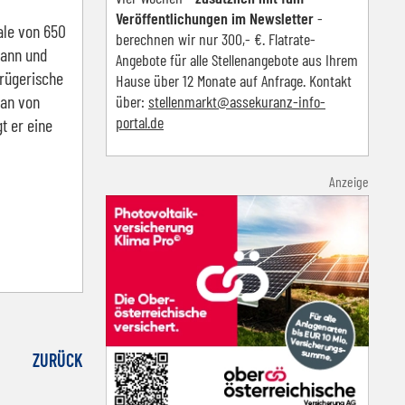
Veröffentlichungen im Newsletter
-
ale von 650
berechnen wir nur 300,- €. Flatrate-
kann und
Angebote für alle Stellenangebote aus Ihrem
rügerische
Hause über 12 Monate auf Anfrage. Kontakt
han von
über:
s
tellenmarkt@assekuranz-info-
portal.de
t er eine
Anzeige
ZURÜCK