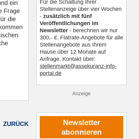
Für die Schaltung Ihrer
und ein
Stellenanzeige über vier Wochen
e Frage
-
zusätzlich mit fünf
ür die
Veröffentlichungen im
ufkommen
Newsletter
- berechnen wir nur
sischen
300,- €. Flatrate-Angebote für alle
che
Stellenangebote aus Ihrem
Hause über 12 Monate auf
Anfrage. Kontakt über:
s
tellenmarkt@assekuranz-info-
portal.de
Anzeige
Newsletter
ZURÜCK
abonnieren