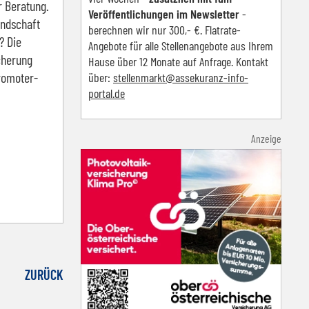
r Beratung.
Veröffentlichungen im Newsletter
-
andschaft
berechnen wir nur 300,- €. Flatrate-
? Die
Angebote für alle Stellenangebote aus Ihrem
cherung
Hause über 12 Monate auf Anfrage. Kontakt
Promoter-
über:
s
tellenmarkt@assekuranz-info-
portal.de
Anzeige
ZURÜCK