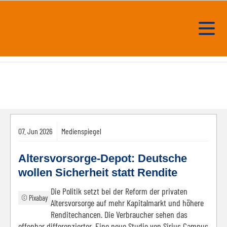
07.
Jun
2026
Medienspiegel
Altersvorsorge-Depot: Deutsche
wollen Sicherheit statt Rendite
Die Politik setzt bei der Reform der privaten
© Pixabay
Altersvorsorge auf mehr Kapitalmarkt und höhere
Renditechancen. Die Verbraucher sehen das
offenbar differenzierter. Eine neue Studie von Sirius Campus