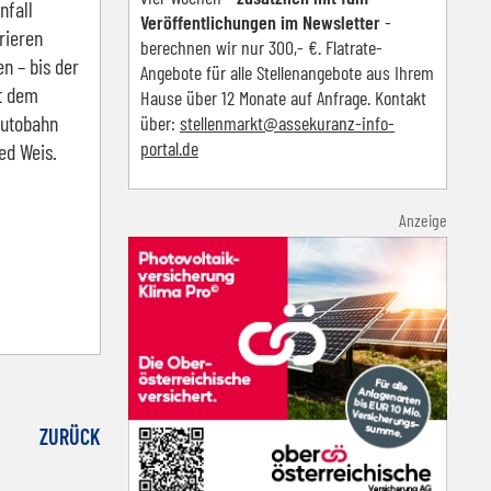
nfall
Veröffentlichungen im Newsletter
-
arieren
berechnen wir nur 300,- €. Flatrate-
en – bis der
Angebote für alle Stellenangebote aus Ihrem
it dem
Hause über 12 Monate auf Anfrage. Kontakt
Autobahn
über:
s
tellenmarkt@assekuranz-info-
portal.de
red Weis.
Anzeige
ZURÜCK