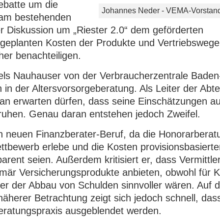
ebatte um die
Johannes Neder - VEMA-Vorsta
k am bestehenden
 Diskussion um „Riester 2.0“ dem geförderten
 geplanten Kosten der Produkte und Vertriebswege
er benachteiligen.
Niels Nauhauser von der Verbraucherzentrale Baden
n der Altersvorsorgeberatung. Als Leiter der Abte
man erwarten dürfen, dass seine Einschätzungen a
beruhen. Genau daran entstehen jedoch Zweifel.
n neuen Finanzberater-Beruf, da die Honorarberat
ettbewerb erlebe und die Kosten provisionsbasierte
arent seien. Außerdem kritisiert er, dass Vermittler
imär Versicherungsprodukte anbieten, obwohl für 
er der Abbau von Schulden sinnvoller wären. Auf 
ei näherer Betrachtung zeigt sich jedoch schnell, das
Beratungspraxis ausgeblendet werden.