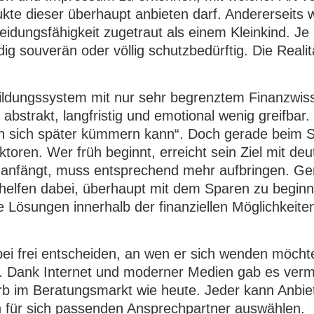
ukte dieser überhaupt anbieten darf. Andererseits 
idungsfähigkeit zugetraut als einem Kleinkind. Je
g souverän oder völlig schutzbedürftig. Die Realitä
Bildungssystem mit nur sehr begrenztem Finanzwis
abstrakt, langfristig und emotional wenig greifbar. 
an sich später kümmern kann“. Doch gerade beim 
aktoren. Wer früh beginnt, erreicht sein Ziel mit deut
t anfängt, muss entsprechend mehr aufbringen. G
e helfen dabei, überhaupt mit dem Sparen zu begin
e Lösungen innerhalb der finanziellen Möglichkeite
bei frei entscheiden, an wen er sich wenden möcht
r. Dank Internet und moderner Medien gab es verm
rb im Beratungsmarkt wie heute. Jeder kann Anbie
n für sich passenden Ansprechpartner auswählen.