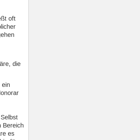
ßt oft
licher
gehen
äre, die
 ein
Honorar
 Selbst
n Bereich
äre es