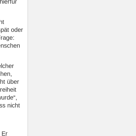
hierfür
ht
spät oder
Frage:
enschen
elcher
chen,
cht über
eiheit
wurde“,
ss nicht
 Er