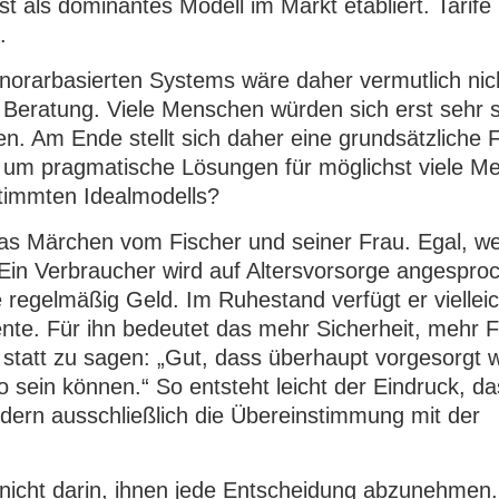
t als dominantes Modell im Markt etabliert. Tarife 
.
onorarbasierten Systems wäre daher vermutlich nic
 Beratung. Viele Menschen würden sich erst sehr 
gen. Am Ende stellt sich daher eine grundsätzliche 
 um pragmatische Lösungen für möglichst viele M
timmten Idealmodells?
 das Märchen vom Fischer und seiner Frau. Egal, w
. Ein Verbraucher wird auf Altersvorsorge angespro
e regelmäßig Geld. Im Ruhestand verfügt er viellei
nte. Für ihn bedeutet das mehr Sicherheit, mehr Fr
 statt zu sagen: „Gut, dass überhaupt vorgesorgt 
 sein können.“ So entsteht leicht der Eindruck, da
ondern ausschließlich die Übereinstimmung mit der
nicht darin, ihnen jede Entscheidung abzunehmen.