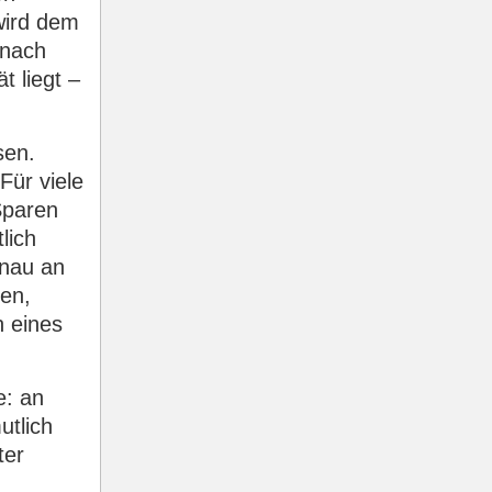
wird dem
 nach
t liegt –
sen.
Für viele
Sparen
lich
enau an
nen,
n eines
e: an
utlich
ter