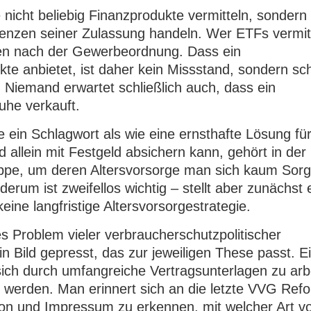
 nicht beliebig Finanzprodukte vermitteln, sondern
Grenzen seiner Zulassung handeln. Wer ETFs vermit
en nach der Gewerbeordnung. Dass ein
te anbietet, ist daher kein Missstand, sondern sch
Niemand erwartet schließlich auch, dass ein
uhe verkauft.
e ein Schlagwort als wie eine ernsthafte Lösung fü
allein mit Festgeld absichern kann, gehört in der
Gruppe, um deren Altersvorsorge man sich kaum Sor
um ist zweifellos wichtig – stellt aber zunächst 
eine langfristige Altersvorsorgestrategie.
hes Problem vieler verbraucherschutzpolitischer
n Bild gepresst, das zur jeweiligen These passt. Ei
sich durch umfangreiche Vertragsunterlagen zu arb
 werden. Man erinnert sich an die letzte VVG Refo
tion und Impressum zu erkennen, mit welcher Art v