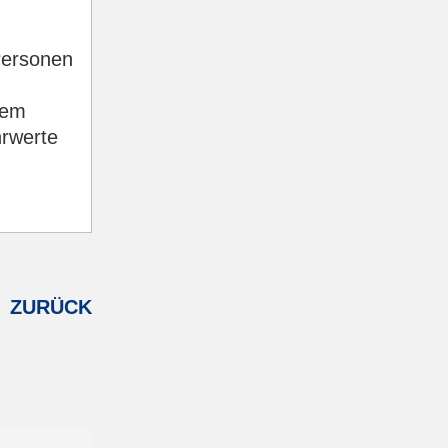
Personen
dem
hrwerte
ZURÜCK