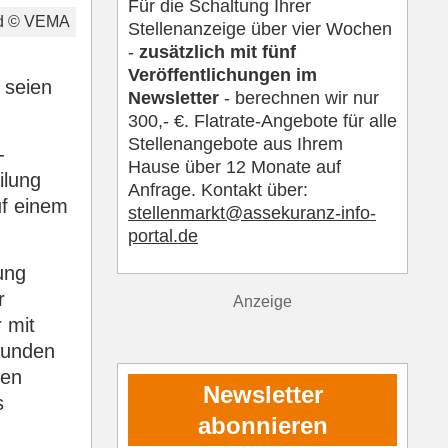
Für die Schaltung Ihrer
nd © VEMA
Stellenanzeige über vier Wochen
-
zusätzlich mit fünf
Veröffentlichungen im
 seien
Newsletter
- berechnen wir nur
300,- €. Flatrate-Angebote für alle
Stellenangebote aus Ihrem
-
Hause über 12 Monate auf
ilung
Anfrage. Kontakt über:
uf einem
s
tellenmarkt@assekuranz-info-
portal.de
ung
r
Anzeige
 mit
Kunden
den
Newsletter
s
abonnieren