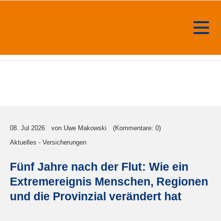
Das
überflutete
Dernau im
08.
Jul
2026
von Uwe Makowski
(Kommentare: 0)
Landkreis
Aktuelles - Versicherungen
Ahrweiler
im Juli
Fünf Jahre nach der Flut: Wie ein
2021 -
Sebastian
Extremereignis Menschen, Regionen
Breidbach
und die Provinzial verändert hat
/ ©
Provinzial